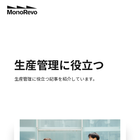
特長
業種別
生産管理に役立つ
機能
生産管理に役立つ記事を紹介しています。
導入事例
切削部品加工・精密機械加工
工程管理
コスト低減で”儲かる工場”へ！
トヨタ生産方式
NEW
コラム
板金加工
分析業務
納期遅延ゼロを実現！
生産管理に役立つ
NEW
料金
アフターサポート
金型加工
拡張システム連携
設備投資の判断ができました！
製造現場に役立つ