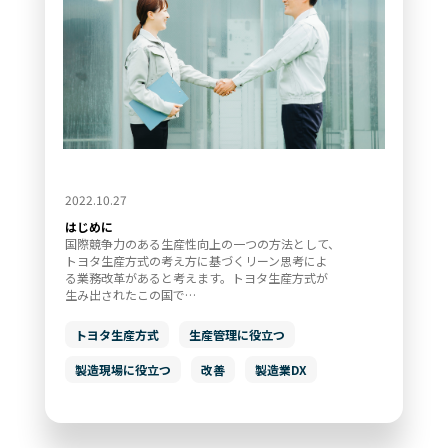
お問い合わせ
コラム一覧
機能一覧
もっと見る
運営会社
ログイン
資料ダウンロード
2022.10.27
はじめに
国際競争力のある生産性向上の一つの方法として、
トヨタ生産方式の考え方に基づくリーン思考によ
る業務改革があると考えます。トヨタ生産方式が
生み出されたこの国で…
トヨタ生産方式
生産管理に役立つ
製造現場に役立つ
改善
製造業DX