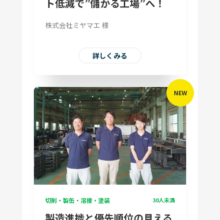
ト低減で”儲かる工場”へ！
株式会社ミヤマエ 様
詳しくみる
NEW
切削・製缶・溶接・塗装
30人未満
製造進捗と優先順位の見える