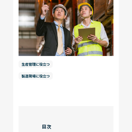
お問い合わせ
コラム一覧
機能一覧
もっと見る
運営会社
ログイン
資料ダウンロード
生産管理に役立つ
製造現場に役立つ
目次