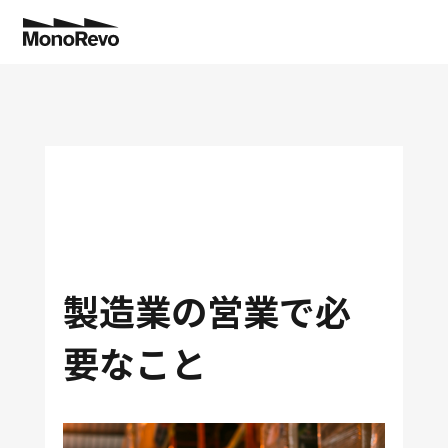
特長
業種別
機能
導入事例
切削部品加工・精密機械加工
工程管理
コスト低減で”儲かる工場”へ！
トヨタ生産方式
NEW
製造業の営業で必
コラム
要なこと
板金加工
分析業務
納期遅延ゼロを実現！
生産管理に役立つ
NEW
料金
アフターサポート
金型加工
拡張システム連携
設備投資の判断ができました！
製造現場に役立つ