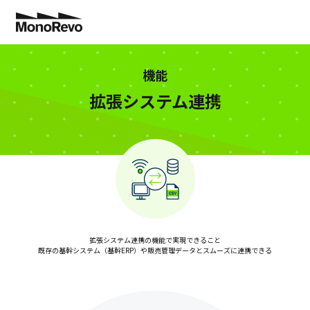
特長
機能
拡張システム連携
業種別
機能
導入事例
切削部品加工・精密機械加工
工程管理
コスト低減で”儲かる工場”へ！
トヨタ生産方式
NEW
コラム
拡張システム連携の機能で実現できること
板金加工
分析業務
納期遅延ゼロを実現！
生産管理に役立つ
NEW
既存の基幹システム（基幹ERP）や販売管理データとスムーズに連携できる
料金
アフターサポート
金型加工
拡張システム連携
設備投資の判断ができました！
製造現場に役立つ