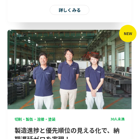
詳しくみる
NEW
切削・製缶・溶接・塗装
30人未満
製造進捗と優先順位の見える化で、納
期遅延ゼロを実現！