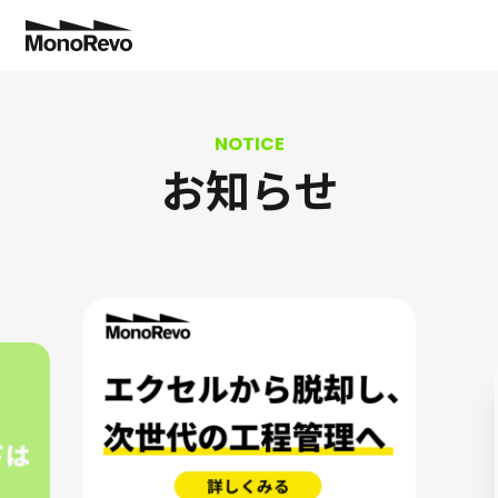
特長
業種別
お知らせ
機能
導入事例
切削部品加工・精密機械加工
工程管理
コスト低減で”儲かる工場”へ！
トヨタ生産方式
NEW
コラム
板金加工
分析業務
納期遅延ゼロを実現！
生産管理に役立つ
NEW
料金
アフターサポート
金型加工
拡張システム連携
設備投資の判断ができました！
製造現場に役立つ