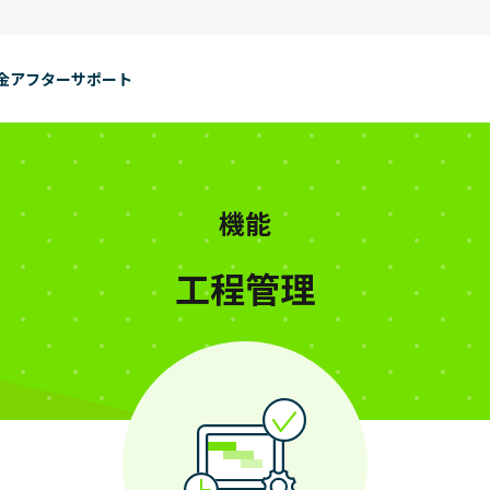
金
アフターサポート
機能
工程管理
自動化
改善
製造業DX