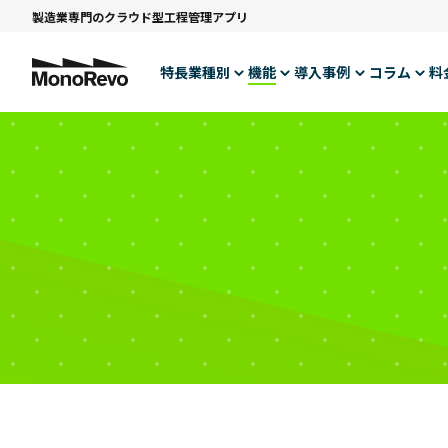
製造業専門のクラウド型工程管理アプリ
特長
業種別
機能
導入事例
コラム
料
切削部品加工・精密機械加工
工程管理
コスト低減で”儲かる工場”へ！
トヨタ生産方式
NEW
板金加工
分析業務
納期遅延ゼロを実現！
生産管理に役立つ
NEW
金型加工
拡張システム連携
設備投資の判断ができました！
製造現場に役立つ