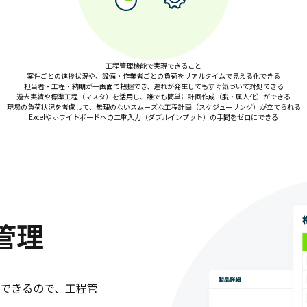
工程管理機能で実現できること
案件ごとの進捗状況や、設備・作業者ごとの負荷をリアルタイムで見える化できる
担当者・工程・納期が一画面で把握でき、遅れが発生してもすぐ気づいて対処できる
過去実績や標準工程（マスタ）を活用し、誰でも簡単に計画作成（脱・属人化）ができる
現場の負荷状況を考慮して、無理のないスムーズな工程計画（スケジューリング）が立てられる
Excelやホワイトボードへの二重入力（ダブルインプット）の手間をゼロにできる
管理
できるので、工程管