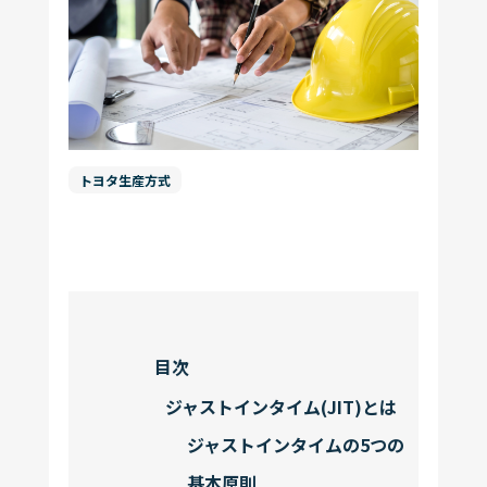
お問い合わせ
コラム一覧
機能一覧
もっと見る
運営会社
ログイン
トヨタ生産方式
資料ダウンロード
目次
ジャストインタイム(JIT)とは
ジャストインタイムの5つの
基本原則