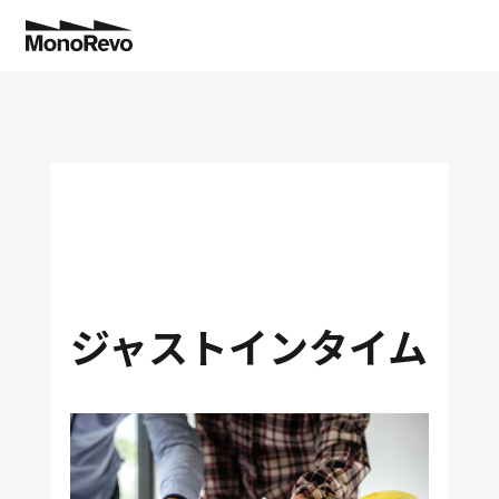
特長
業種別
機能
導入事例
切削部品加工・精密機械加工
工程管理
コスト低減で”儲かる工場”へ！
トヨタ生産方式
NEW
ジャストインタイム
コラム
板金加工
分析業務
納期遅延ゼロを実現！
生産管理に役立つ
NEW
料金
アフターサポート
金型加工
拡張システム連携
設備投資の判断ができました！
製造現場に役立つ