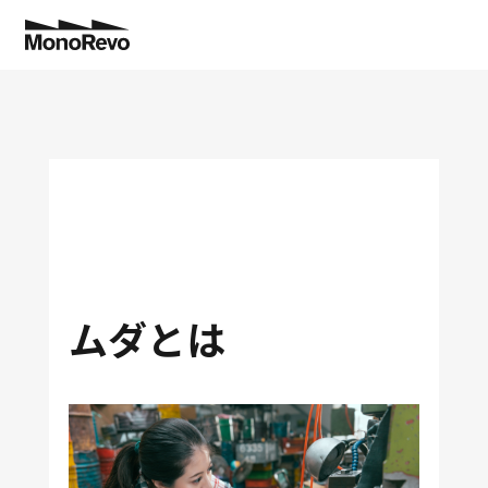
特長
業種別
機能
導入事例
切削部品加工・精密機械加工
工程管理
コスト低減で”儲かる工場”へ！
トヨタ生産方式
NEW
ムダとは
コラム
板金加工
分析業務
納期遅延ゼロを実現！
生産管理に役立つ
NEW
料金
アフターサポート
金型加工
拡張システム連携
設備投資の判断ができました！
製造現場に役立つ