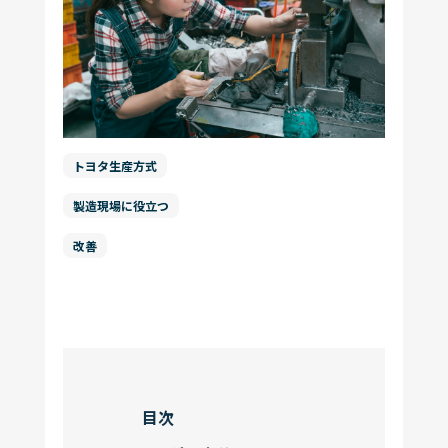
お問い合わせ
コラム一覧
機能一覧
もっと見る
運営会社
ログイン
トヨタ生産方式
資料ダウンロード
製造現場に役立つ
改善
目次