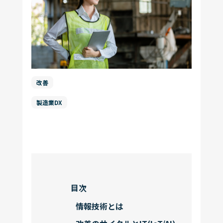
お問い合わせ
コラム一覧
機能一覧
もっと見る
運営会社
ログイン
改善
資料ダウンロード
製造業DX
目次
情報技術とは