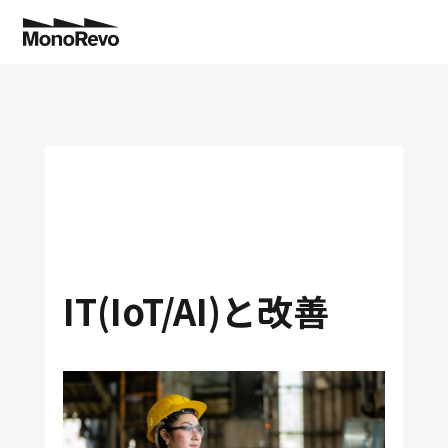
特長
業種別
機能
導入事例
切削部品加工・精密機械加工
工程管理
コスト低減で”儲かる工場”へ！
トヨタ生産方式
NEW
IT(IoT/AI)と改善
コラム
板金加工
分析業務
納期遅延ゼロを実現！
生産管理に役立つ
NEW
料金
アフターサポート
金型加工
拡張システム連携
設備投資の判断ができました！
製造現場に役立つ